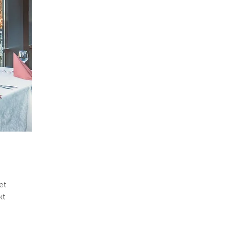
et
kt