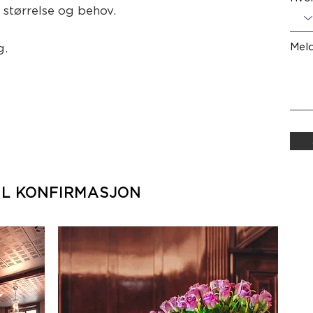
s størrelse og behov.
Mel
g.
IL KONFIRMASJON