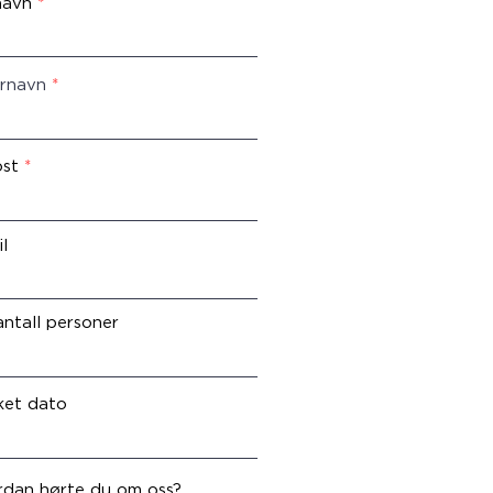
navn
ernavn
ost
l
antall personer
ket dato
dan hørte du om oss?