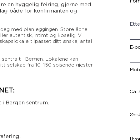
For
re en hyggelig feiring, gjerne med
r dag både for konfirmanten og
Ett
e deg med planleggingen. Store åpne
er autentisk, intimt og koselig. Vi
skapslokale tilpasset ditt ønske, antall
E-p
r sentralt i Bergen. Lokalene kan
itt selskap fra 10–150 spisende gjester.
Mobi
NET:
Ca. 
t i Bergen sentrum.
Øns
rafering.
Hvor