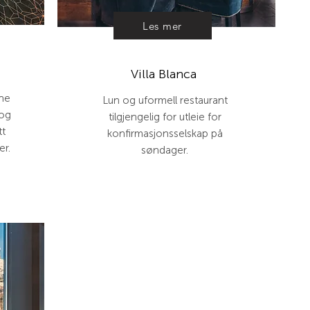
Les mer
Villa Blanca
pne
Lun og uformell restaurant
 og
tilgjengelig for utleie for
tt
konfirmasjonsselskap på
er.
søndager.